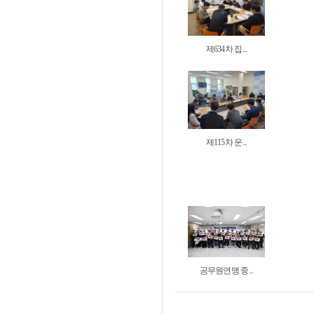
제634차 집...
제115차 운...
공무원연맹 중...