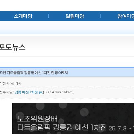
소개마당
알림마당
참여마
025년 다트올림픽 강릉권 예선 1차전 현장스케치
작성자 : 관리자
첨부파일 :
강릉 예선 1차전.jpg
(173,234 bytes / 0 down),