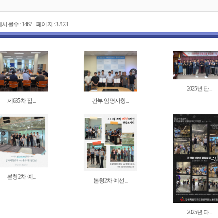
시물수 : 1467 페이지 : 3 /123
2025년 단...
제635차 집...
간부 임명사항...
본청2차 예...
본청2차 예선...
2025년 다...