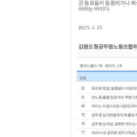
군 동료들이 동원되거나 희
바라는 바이다
.
2015. 1. 21
강원도청공무원노동조합위
총게시물수 : 94 페이지 : 2 /8
번호
82
파괴된 헌법, 절름발이 지방자
81
반노동 불통 정권과의 투쟁 1
80
우리는 자랑스러운 대한민국의
79
공무원 성과연봉제와 퇴출제 
78
공무원 성과금, 잘못된 제도는
77
속아서 낸 공무원 정치기탁금,