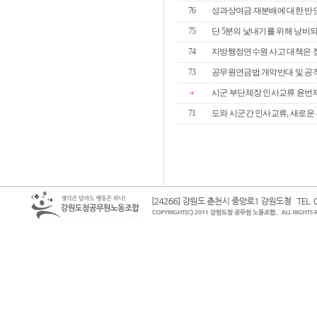
76
성과상여금 재분배에 대한 반
75
단 5분의 낯내기를 위해 낭비
74
지방행정연수원 사고 대책은 정
73
공무원연금법 개악반대 및 공적연
시군 부단체장 인사교류 윤번제?
71
도와 시군간 인사교류, 새로운