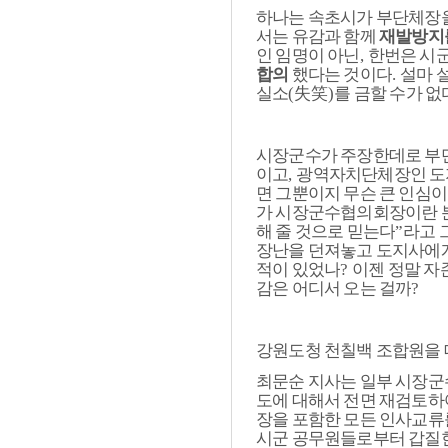
하나는 속초시가 부단체장을
서는 유감과 함께
재발방지
인 임명이 아닌
,
한번은 시군
합의
했다는 것이다
.
설마 
실소
(
失笑
)
를 금할 수가 없
시장군수가 주장한데로 부
이고
,
광역자치단체장인 도지
면 그뿐이지 무슨 큰 인심이
가 시장군수협의회장이란 
해 줄 것으로 믿는다
”
라고 
장난을 던져놓고 도지사에게
적이 있었나
?
이젠 정말 자
감은 어디서 오는 걸까
?
강원도청 천칠백 조합원을 
최문순 지사는 일부 시장군
도에 대해서 전면 재검토
장을 포함한 모든 인사교류
시군 공무원들로부터 갑질한