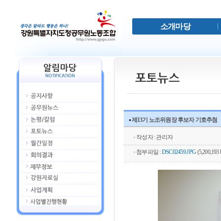
소개마당
제13기 노조위원장 후보자 기호추첨
작성자 : 관리자
첨부파일 :
DSC02459.JPG
(5,200,193 