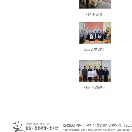
제20주년 출...
노조간부 임명...
사랑이 연탄나...