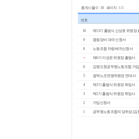
총게시물수 : 10 페이지 : 1 /1
번호
10
제13기 출범식 신성호 위원장
9
캠핑장비 대여 신청서
8
노동조합 차량 배차신청서
제6기 이성운 위원장 출범사
6
강원도청공무원노동조합 가입
5
광역노조연맹위원장 연대사
4
제3기 출범식 위원장 취임사
3
제2기 출범식 위원장 취임사
2
가입신청서
1
공무원노동조합의 당위성 (김