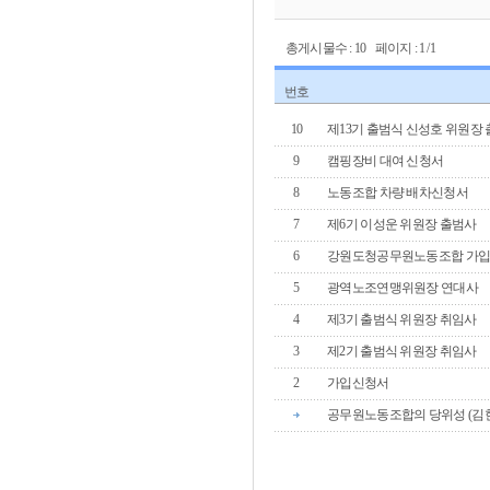
총게시물수 : 10 페이지 : 1 /1
번호
10
제13기 출범식 신성호 위원장
9
캠핑장비 대여 신청서
8
노동조합 차량 배차신청서
7
제6기 이성운 위원장 출범사
6
강원도청공무원노동조합 가입
5
광역노조연맹위원장 연대사
4
제3기 출범식 위원장 취임사
3
제2기 출범식 위원장 취임사
2
가입신청서
공무원노동조합의 당위성 (김