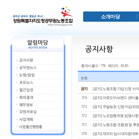
소개마당
총게시물수 : 778 페이지 : 18 /65
번호
공지
[공지] 노동조합 가입신청 서
574
[공지] 아웃도어브랜드 센터폴
573
[공지] 주말농장 신청 마감되
572
[공지] 노조집행위원 임명사항
571
[공지] 노동조합 조합원 및 
570
[공지] 제31차 임시대의원대회