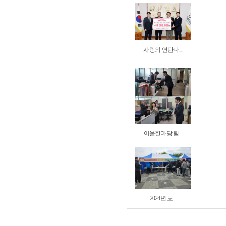
사랑의 연탄나...
어울한마당 팀...
2024년 노...