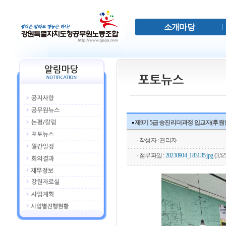
소개마당
제9기 5급 승진리더과정 입교자(후원인) 간
작성자 : 관리자
첨부파일 :
20230904_183135.jpg
(3,52