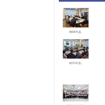
제634차 집...
제115차 운...