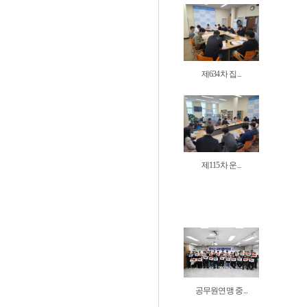
제634차 집...
제115차 운...
공무원연맹 중...